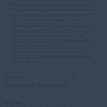
Radwegenetzes, die Schaffung separater Radwege,
die Nutzung neuer Technologien und die Förderung
des Fahrradtourismus möchte die CDU Lüdersdorf
eine fahrradfreundliche Gemeinde schaffen. Dieses
Konzept bringt zahlreiche Vorteile mit sich, darunter
eine gesündere Bevölkerung, eine Reduzierung des
Verkehrsaufkommens und eine Stärkung der
lokalen Wirtschaft. Die CDU Lüdersdorf setzt sich
entschlossen für die Umsetzung
dieser Konzeption ein und freut sich auf eine
nachhaltige und sichere Zukunft für Radfahrer in
unserer Gemeinde.
Lüdersdorf, 20.05.2023, 08:30 Uhr
Frank Arnold / André Hirndorf
Quelle:
CDU Ortsverband Lüdersdorf