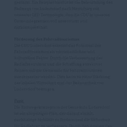
gestärkt. Ein Beispiel hierfür ist die Beleuchtung des
Radwegs von Lüdersdorf nach Herrnburg mit
neuester LED Technologie, den die CDU in unseren
Gemeindegremien voll unterstützt und
mitkonzipiert hat.
Förderung des Fahrradtourismus
Die CDU Lüdersdorf erkennt das Potenzial des
Fahrradtourismus als wirtschaftlichen und
kulturellen Faktor. Durch die Verbesserung der
Radinfrastruktur und die Schaffung attraktiver
Routen soll die Gemeinde für Fahrradtouristen
interessanter werden. Dies kann zu einer Stärkung
der lokalen Wirtschaft und der Bekanntheit von
Lüdersdorf beitragen.
Fazit
Die Radwegekonzeption der Gemeinde Lüdersdorf
ist ein ehrgeiziger Plan, der darauf abzielt,
nachhaltige Mobilität zu fördern und die Sicherheit
für Radfahrer zu verbessern. Durch den Ausbau des