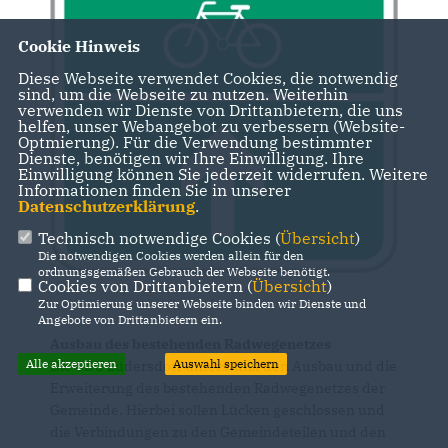
Cookie Hinweis
Diese Webseite verwendet Cookies, die notwendig
sind, um die Webseite zu nutzen. Weiterhin
verwenden wir Dienste von Drittanbietern, die uns
helfen, unser Webangebot zu verbessern (Website-
Optmierung). Für die Verwendung bestimmter
Dienste, benötigen wir Ihre Einwilligung. Ihre
Einwilligung können Sie jederzeit widerrufen. Weitere
Informationen finden Sie in unserer
Datenschutzerklärung
.
Technisch notwendige Cookies (
Übersicht
)
Die notwendigen Cookies werden allein für den
ordnungsgemäßen Gebrauch der Webseite benötigt.
Cookies von Drittanbietern (
Übersicht
)
Zur Optimierung unserer Webseite binden wir Dienste und
Angebote von Drittanbietern ein.
Ausbau des bestehenden Radwegenetzes
Alle akzeptieren
Auswahl speichern
Die CDU Lüdersdorf unterstützt den Ausbau und die
Erweiterung des bestehenden Radwegenetzes der
Gemeinde. Hierbei sollen Lücken geschlossen und
die Verbindungen zu den Gemeindeteilen und den